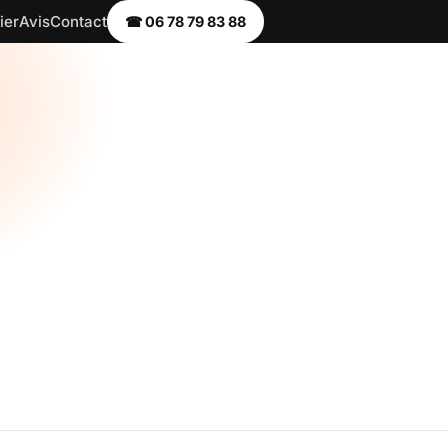
ier
Avis
Contact
☎ 06 78 79 83 88