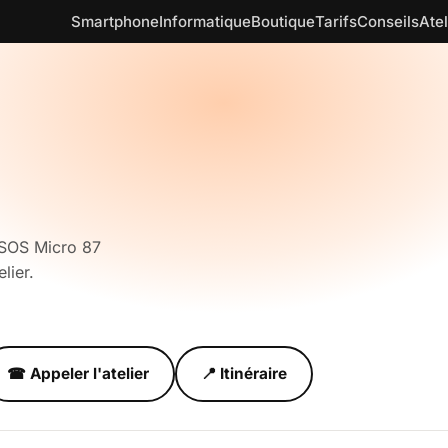
Smartphone
Informatique
Boutique
Tarifs
Conseils
Atel
 SOS Micro 87
lier.
.
☎ Appeler l'atelier
📍 Itinéraire