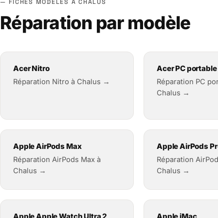
FICHES MODÈLES À CHALUS
Réparation par modèle
Acer Nitro
Acer PC portable
Réparation Nitro à Chalus →
Réparation PC por
Chalus →
Apple AirPods Max
Apple AirPods Pr
Réparation AirPods Max à
Réparation AirPod
Chalus →
Chalus →
Apple Apple Watch Ultra 2
Apple iMac