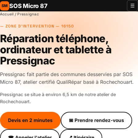
SOS Micro 87
☰
SM
Accueil
/ Pressignac
ZONE D'INTERVENTION — 16150
Réparation téléphone,
ordinateur et tablette à
Pressignac
Pressignac fait partie des communes desservies par SOS
Micro 87, atelier certifié QualiRépar basé à Rochechouart.
Pressignac se situe à environ 6,5 km de notre atelier de
Rochechouart.
Devis en 2 minutes
📅 Prendre rendez-vous
☎ Appeler l'atelier
📍 Itinéraire